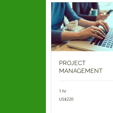
PROJECT
MANAGEMENT
1 hr
220
US$220
የአሜሪካን
ዶላር