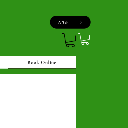
ለገሱ
Book Online