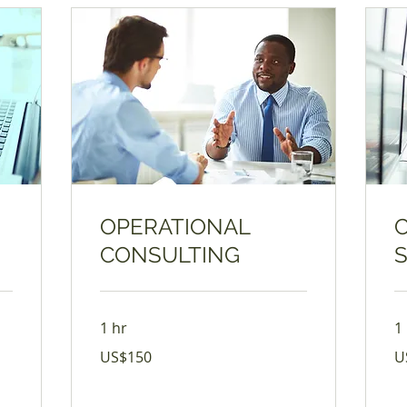
OPERATIONAL
CONSULTING
1 hr
1
150
17
US$150
U
የአሜሪካን
የአ
ዶላር
ዶላ