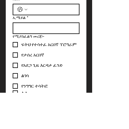
ኢሜይል
*
የሚያስፈልግ መረጃ፡-
ፍትህ የተሳተፈ አርበኛ ፕሮግራም
የታሰረ አርበኛ
የአደጋ ጊዜ እርዳታ ፈንድ
ልገሳ
የንግግር ተሳትፎ
ሌላ
መልእክት ጻፍ