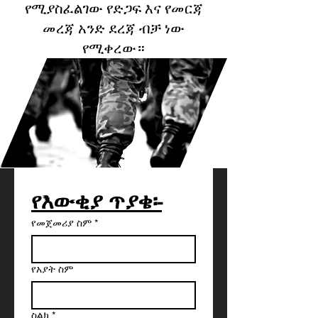
የሚያስፈልገው የድጋፍ እና የመርጃ
መረጃ አንድ ደረጃ ብቻ ነው
የሚቀረው።
የእውቂያ ጥያቄ፡-
የመጀመሪያ ስም
*
የአያት ስም
ስልክ
*