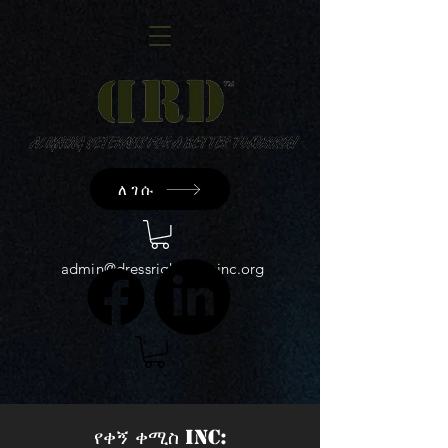
ለገሱ
admin@dressrightdressinc.org
የቀኝ ቀሚስ INC: