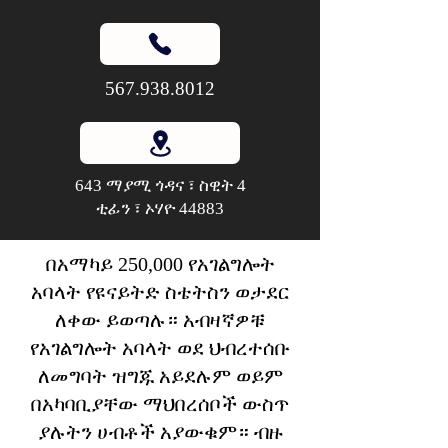
567.938.8012
643 ማያሚ ጎዳና ፣ ስዊት 4
ቲፊን ፣ ኦሃዮ 44883
በአማካይ 250,000 የአገልግሎት
አባላት የዩናይትድ ስቴትስን ወታደር
ለቀው ይወጣሉ። አብዛኛዎቹ
የአገልግሎት አባላት ወደ ህብረተሰቡ
ለመግባት ዝግጁ አይደሉም ወይም
በአካባቢያቸው ማህበረሰቦች ውስጥ
ያሉትን ሀብቶች አያውቁም። ብዙ