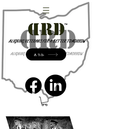
ለገሱ
admin@dressrightdressinc.org