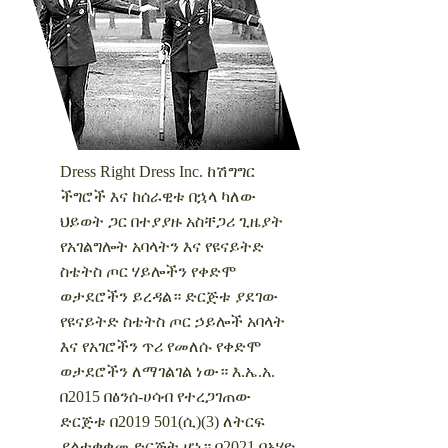
Dress Right Dress Inc. ከሽግግር
ችግሮች እና ከሰራዊቱ በኋላ ካለው
ህይወት ጋር በተያያዙ አስቸጋሪ ጊዜያት
የአገልግሎት አባላትን እና የዩናይትድ
ስቴትስ ጦር ሃይሎችን የቀድሞ
ወታደሮችን ይረዳል።
ድርጅቱ ያደገው
የዩናይትድ ስቴትስ ጦር ኃይሎች አባላት
እና የአገሮችን ጥሪ የመለሱ የቀድሞ
ወታደሮችን ለማገልገል ነው።
እ.ኤ.አ.
በ2015 በፅንሰ-ሀሳብ የተረጋገጠው
ድርጅቱ በ2019 501(ሲ)(3) ለትርፍ
ያልተቋቋመ ድርጅት ሆነ። በ2021 በኦሃዮ