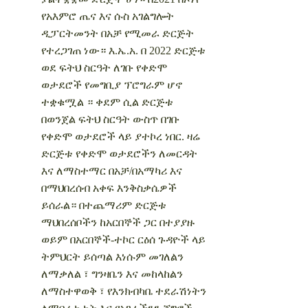
የአእምሮ ጤና እና ሱስ አገልግሎት
ዲፓርትመንት በአቻ የሚመራ ድርጅት
የተረጋገጠ ነው። እ.ኤ.አ. በ 2022 ድርጅቱ
ወደ ፍትህ ስርዓት ለገቡ የቀድሞ
ወታደሮች የመግቢያ ፕሮግራም ሆኖ
ተቋቁሟል ።
ቀደም ሲል ድርጅቱ
በወንጀል ፍትህ ስርዓት ውስጥ በገቡ
የቀድሞ ወታደሮች ላይ ያተኮረ ነበር. ዛሬ
ድርጅቱ የቀድሞ ወታደሮችን ለመርዳት
እና ለማስተማር በአቻ/በአማካሪ እና
በማህበረሰብ አቀፍ እንቅስቃሴዎች
ይሰራል። በተጨማሪም ድርጅቱ
ማህበረሰቦችን ከአርበኞች ጋር በተያያዙ
ወይም በአርበኞች-ተኮር ርዕሰ ጉዳዮች ላይ
ትምህርት ይሰጣል እነሱም መገለልን
ለማቃለል ፣ ግንዛቤን እና መከላከልን
ለማስተዋወቅ ፣ የእንክብካቤ ተደራሽነትን