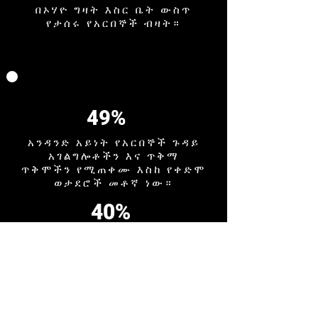
በኦሃዮ ግዛት እስር ቤት ውስጥ
የታሰሩ የአርበኞች ብዛት።
49%
አንዳንድ አይነት የአርበኞች ጉዳይ
አገልግሎቶችን እና ጥቅማ
ጥቅሞችን የሚጠቀሙ እስከ የቀድሞ
ወታደሮች መቶኛ ነው።
40%
ከ9/11 በኋላ የሚያምኑት
የሲቪሎች መቶኛ የቀድሞ
ወታደሮች በPTSD ይሰቃያሉ፣
ምንም እንኳን ትክክለኛው
የመከላከል እድሉ በጣም ያነሰ ነው።