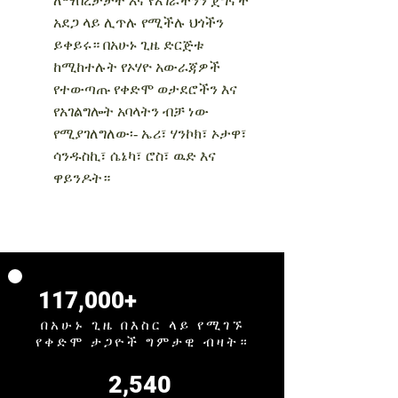
ለማበረታታት እና የአገራችንን ጀግኖች
አደጋ ላይ ሊጥሉ የሚችሉ ህጎችን
ይቀይሩ።
በአሁኑ ጊዜ ድርጅቱ
ከሚከተሉት የኦሃዮ አውራጃዎች
የተውጣጡ የቀድሞ ወታደሮችን እና
የአገልግሎት አባላትን ብቻ ነው
የሚያገለግለው፡- ኤሪ፣ ሃንኮክ፣ ኦታዋ፣
ሳንዱስኪ፣ ሴኔካ፣ ሮስ፣ ዉድ እና
ዋይንዶት።
117,000+
በአሁኑ ጊዜ በእስር ላይ የሚገኙ
የቀድሞ ታጋዮች ግምታዊ ብዛት።
2,540