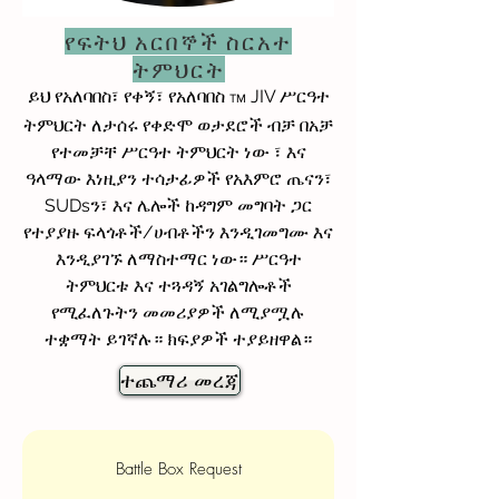
የፍትህ አርበኞች ስርአተ
ትምህርት
JIV ሥርዓተ
ይህ የአለባበስ፣ የቀኝ፣ የአለባበስ
TM
ትምህርት
ለታሰሩ የቀድሞ ወታደሮች ብቻ
በአቻ
፣ እና
የተመቻቸ ሥርዓተ ትምህርት ነው
ዓላማው እነዚያን ተሳታፊዎች የአእምሮ ጤናን፣
SUDsን፣ እና ሌሎች ከዳግም መግባት ጋር
የተያያዙ ፍላጎቶች/ሀብቶችን እንዲገመግሙ እና
እንዲያገኙ ለማስተማር ነው።
ሥርዓተ
ትምህርቱ እና ተጓዳኝ አገልግሎቶች
የሚፈለጉትን መመሪያዎች ለሚያሟሉ
ተቋማት ይገኛሉ። ክፍያዎች ተያይዘዋል።
ተጨማሪ መረጃ
Battle Box Request