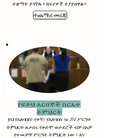
ተቋማት ይገኛሉ። ክፍያዎች ተያይዘዋል።
ተጨማሪ መረጃ
የፍትህ አርበኞች ስርአተ
ትምህርት
JIV ሥርዓተ
ይህ የአለባበስ፣ የቀኝ፣ የአለባበስ
TM
ትምህርት
ለታሰሩ የቀድሞ ወታደሮች ብቻ
በአቻ
፣ እና
የተመቻቸ ሥርዓተ ትምህርት ነው