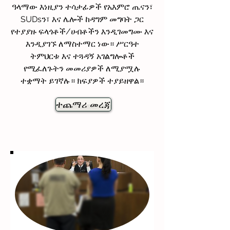
ዓላማው እነዚያን ተሳታፊዎች የአእምሮ ጤናን፣
SUDsን፣ እና ሌሎች ከዳግም መግባት ጋር
የተያያዙ ፍላጎቶች/ሀብቶችን እንዲገመግሙ እና
እንዲያገኙ ለማስተማር ነው።
ሥርዓተ
ትምህርቱ እና ተጓዳኝ አገልግሎቶች
የሚፈለጉትን መመሪያዎች ለሚያሟሉ
ተቋማት ይገኛሉ። ክፍያዎች ተያይዘዋል።
ተጨማሪ መረጃ