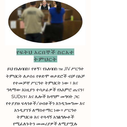
የፍትህ አርበኞች ስርአተ
ትምህርት
JIV ሥርዓተ
ይህ የአለባበስ፣ የቀኝ፣ የአለባበስ
TM
ትምህርት
ለታሰሩ የቀድሞ ወታደሮች ብቻ
በአቻ
፣ እና
የተመቻቸ ሥርዓተ ትምህርት ነው
ዓላማው እነዚያን ተሳታፊዎች የአእምሮ ጤናን፣
SUDsን፣ እና ሌሎች ከዳግም መግባት ጋር
የተያያዙ ፍላጎቶች/ሀብቶችን እንዲገመግሙ እና
እንዲያገኙ ለማስተማር ነው።
ሥርዓተ
ትምህርቱ እና ተጓዳኝ አገልግሎቶች
የሚፈለጉትን መመሪያዎች ለሚያሟሉ