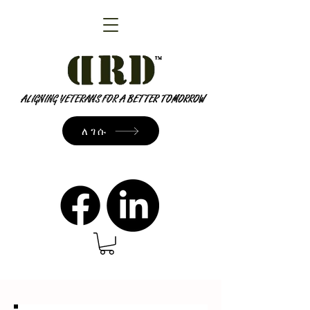
ለገሱ
admin@dressrightdressinc.org