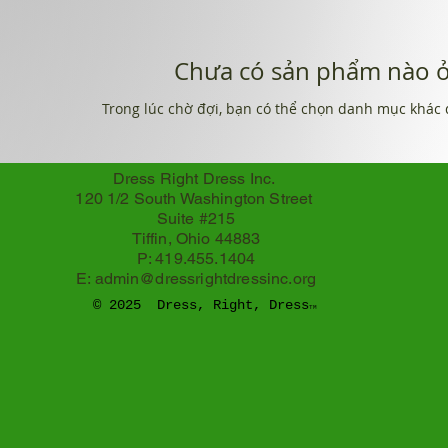
Chưa có sản phẩm nào ở 
Trong lúc chờ đợi, bạn có thể chọn danh mục khác 
Dress Right Dress Inc.
120 1/2 South Washington Street
Suite #215
Tiffin, Ohio 44883
P: 419.455.1404
E:
admin@dressrightdressinc.org
© 2025 Dress, Right, Dress
TM