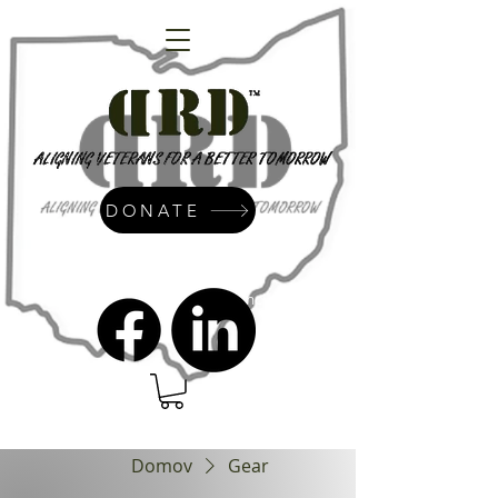
DONATE
admin@dressrightdressinc.org
Domov
Gear