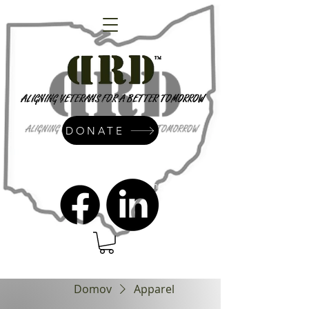
DONATE
admin@dressrightdressinc.org
Domov
Apparel