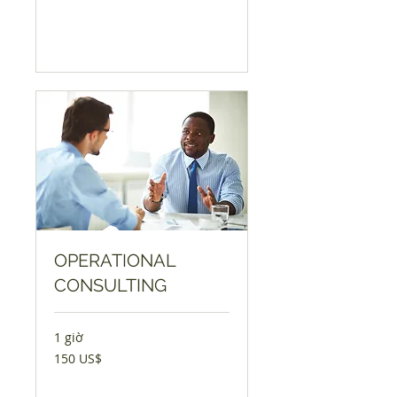
la
Mỹ
Đặt ngay
OPERATIONAL
CONSULTING
1 giờ
150
150 US$
đô
la
Mỹ