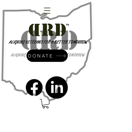
DONATE
admin@dressrightdressinc.org