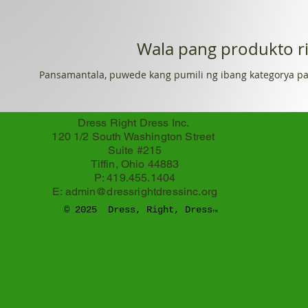
Wala pang produkto rit
Pansamantala, puwede kang pumili ng ibang kategorya pa
Dress Right Dress Inc.
120 1/2 South Washington Street
Suite #215
Tiffin, Ohio 44883
P: 419.455.1404
E:
admin@dressrightdressinc.org
© 2025 Dress, Right, Dress
TM