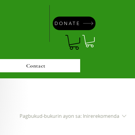
DONATE
Contact
Pagbukud-bukurin ayon sa:
Inirerekomenda