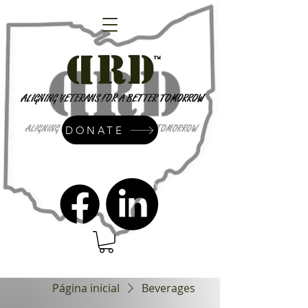
DONATE
admin@dressrightdressinc.org
Página inicial
Beverages