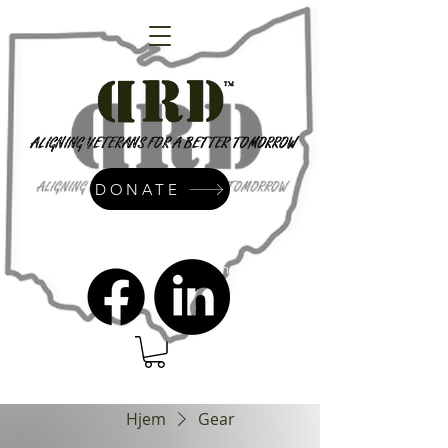
DONATE
admin@dressrightdressinc.org
Hjem
Gear