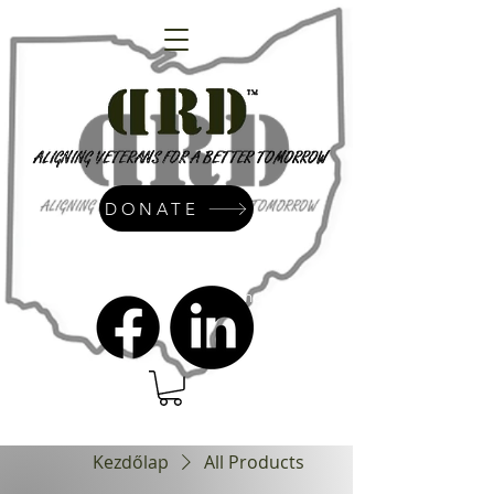
DONATE
admin@dressrightdressinc.org
Kezdőlap
All Products