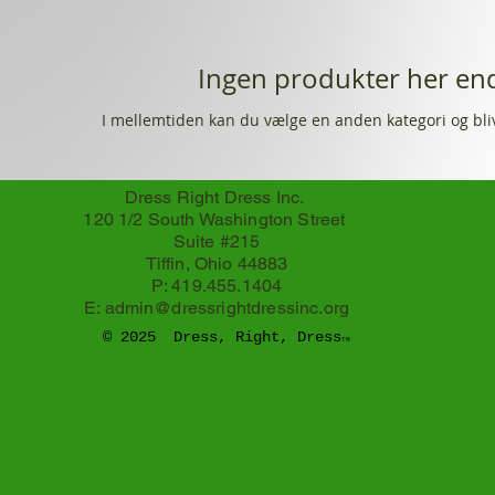
Ingen produkter her end
I mellemtiden kan du vælge en anden kategori og bl
Dress Right Dress Inc.
120 1/2 South Washington Street
Suite #215
Tiffin, Ohio 44883
P: 419.455.1404
E:
admin@dressrightdressinc.org
© 2025 Dress, Right, Dress
TM