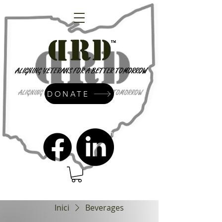
DONATE
admin@dressrightdressinc.org
Inici
Beverages