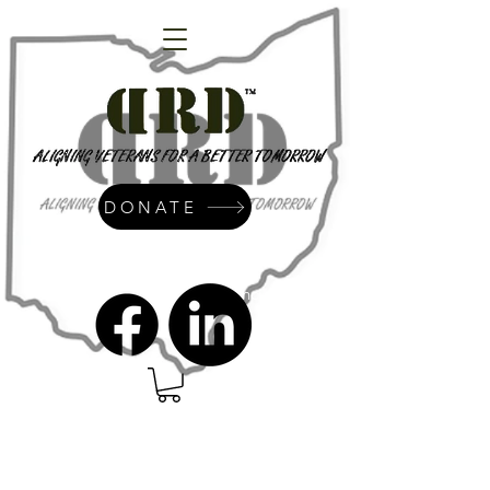
DONATE
admin@dressrightdressinc.org