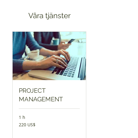
Våra tjänster
PROJECT
MANAGEMENT
1 h
220
220 US$
amerikanska
dollar