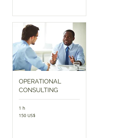
Boka nu
OPERATIONAL
CONSULTING
1 h
150
150 US$
amerikanska
dollar
Boka nu