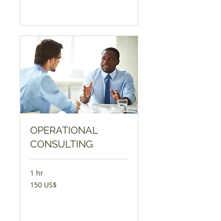
Book Now
OPERATIONAL
CONSULTING
1 hr
150
150 US$
америчких
долара
Book Now