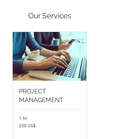
Our Services
PROJECT
MANAGEMENT
1 hr
220
220 US$
америчких
долара