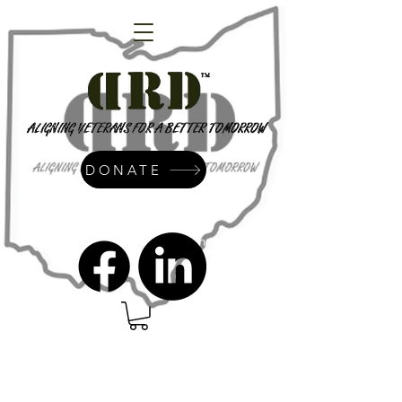
DONATE
admin@dressrightdressinc.org