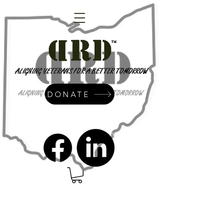
DONATE
admin@dressrightdressinc.org