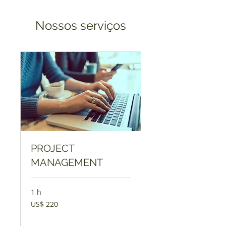
Nossos serviços
PROJECT
MANAGEMENT
1 h
220
US$ 220
Dólares
americanos