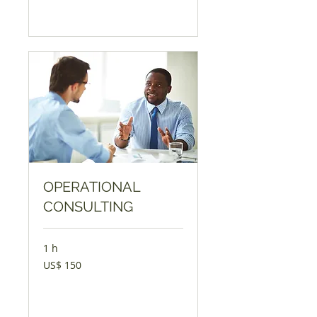
Agendar
OPERATIONAL
CONSULTING
1 h
150
US$ 150
Dólares
americanos
Agendar