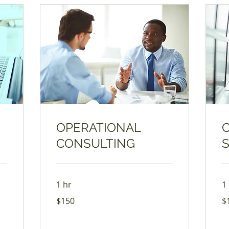
OPERATIONAL
CONSULTING
1 hr
1
150
17
$150
$
ಅಮೆರಿಕದ
ಅಮ
ಡಾಲರ್‌‌ಗಳು
ಡಾಲ