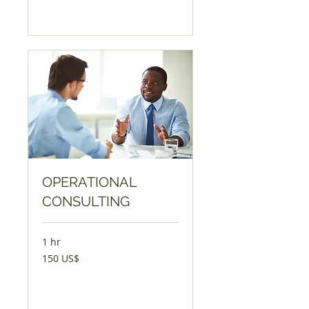
Book Now
OPERATIONAL
CONSULTING
1 hr
150
150 US$
აშშ
დოლარი
Book Now