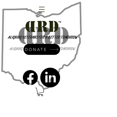
DONATE
admin@dressrightdressinc.org