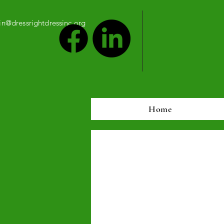
n@dressrightdressinc.org
Home