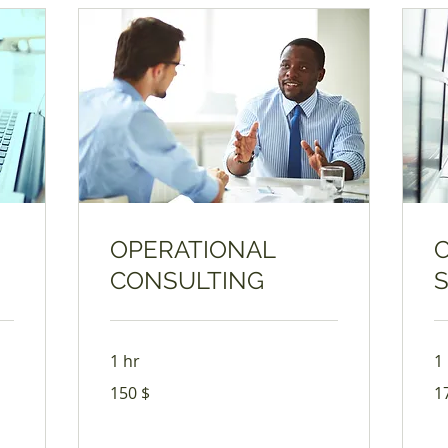
OPERATIONAL
CONSULTING
1 hr
1
150
17
150 $
1
dólares
dó
estadounidenses
es