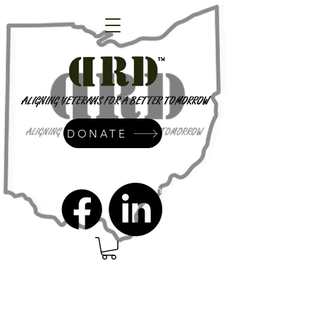
DONATE
admin@dressrightdressinc.org