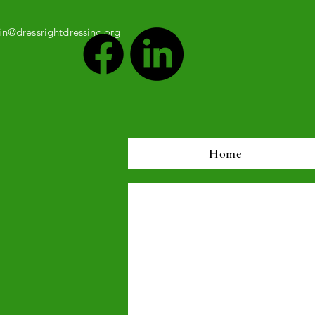
n@dressrightdressinc.org
Home