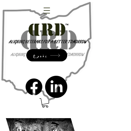
يتبرع
admin@dressrightdressinc.org