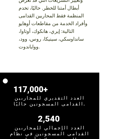
وتغيير التشريعات التي قد تعرض
أبطال أمتنا للخطر.
حاليًا، تخدم
المنظمة فقط المحاربين القدامى
وأفراد الخدمة من مقاطعات أوهايو
التالية: إيري، هانكوك، أوتاوا،
سانداوسكي، سينيكا، روس، وود،
وواياندوت.
117,000+
العدد التقديري للمحاربين
القدامى المسجونين حاليًا.
2,540
العدد الإجمالي للمحاربين
القدامى المسجونين في نظام