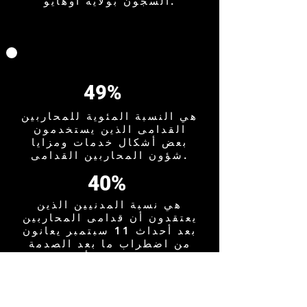
السجون بولاية أوهايو.
49%
هي النسبة المئوية للمحاربين
القدامى الذين يستخدمون
بعض أشكال خدمات ومزايا
شؤون المحاربين القدامى.
40%
هي نسبة المدنيين الذين
يعتقدون أن قدامى المحاربين
بعد أحداث 11 سبتمبر يعانون
من اضطراب ما بعد الصدمة
على الرغم من أن معدل
انتشاره الفعلي أقل من ذلك
بكثير.